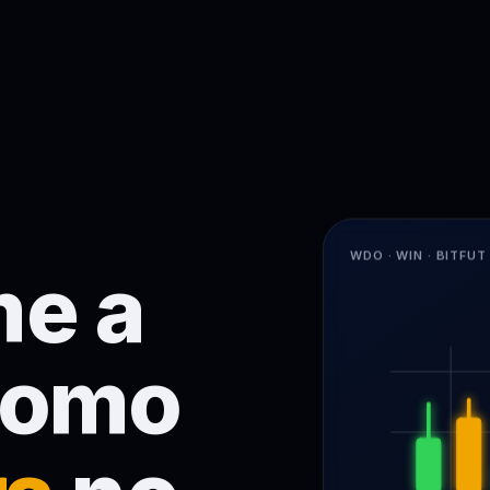
WDO · WIN · BITFUT
me a
como