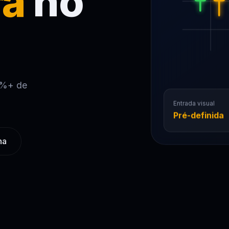
ra
no
0%+ de
Entrada visual
Pré-definida
na